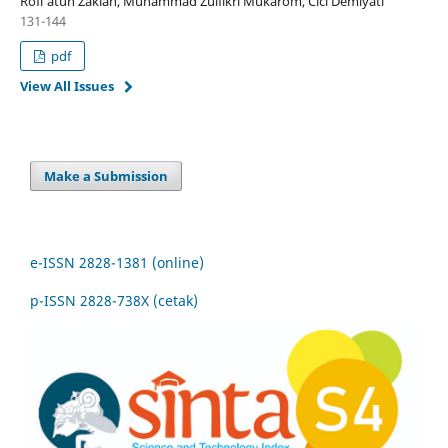
Rofi’atun Zakiah, Muhammad Zulfikri Mukarom, Cici Demiyati
131-144
pdf
View All Issues
Make a Submission
e-ISSN 2828-1381 (online)
p-ISSN 2828-738X (cetak)