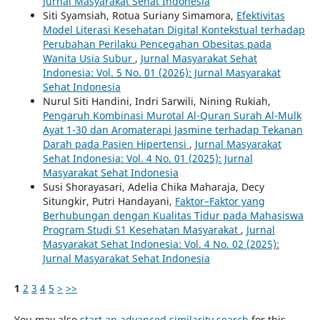
Jurnal Masyarakat Sehat Indonesia
Siti Syamsiah, Rotua Suriany Simamora,
Efektivitas
Model Literasi Kesehatan Digital Kontekstual terhadap
Perubahan Perilaku Pencegahan Obesitas pada
Wanita Usia Subur
,
Jurnal Masyarakat Sehat
Indonesia: Vol. 5 No. 01 (2026): Jurnal Masyarakat
Sehat Indonesia
Nurul Siti Handini, Indri Sarwili, Nining Rukiah,
Pengaruh Kombinasi Murotal Al-Quran Surah Al-Mulk
Ayat 1-30 dan Aromaterapi Jasmine terhadap Tekanan
Darah pada Pasien Hipertensi
,
Jurnal Masyarakat
Sehat Indonesia: Vol. 4 No. 01 (2025): Jurnal
Masyarakat Sehat Indonesia
Susi Shorayasari, Adelia Chika Maharaja, Decy
Situngkir, Putri Handayani,
Faktor–Faktor yang
Berhubungan dengan Kualitas Tidur pada Mahasiswa
Program Studi S1 Kesehatan Masyarakat
,
Jurnal
Masyarakat Sehat Indonesia: Vol. 4 No. 02 (2025):
Jurnal Masyarakat Sehat Indonesia
1
2
3
4
5
>
>>
You may also
start an advanced similarity search
for this