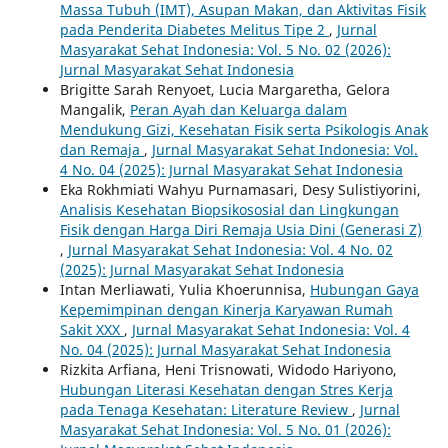
Massa Tubuh (IMT), Asupan Makan, dan Aktivitas Fisik
pada Penderita Diabetes Melitus Tipe 2
,
Jurnal
Masyarakat Sehat Indonesia: Vol. 5 No. 02 (2026):
Jurnal Masyarakat Sehat Indonesia
Brigitte Sarah Renyoet, Lucia Margaretha, Gelora
Mangalik,
Peran Ayah dan Keluarga dalam
Mendukung Gizi, Kesehatan Fisik serta Psikologis Anak
dan Remaja
,
Jurnal Masyarakat Sehat Indonesia: Vol.
4 No. 04 (2025): Jurnal Masyarakat Sehat Indonesia
Eka Rokhmiati Wahyu Purnamasari, Desy Sulistiyorini,
Analisis Kesehatan Biopsikososial dan Lingkungan
Fisik dengan Harga Diri Remaja Usia Dini (Generasi Z)
,
Jurnal Masyarakat Sehat Indonesia: Vol. 4 No. 02
(2025): Jurnal Masyarakat Sehat Indonesia
Intan Merliawati, Yulia Khoerunnisa,
Hubungan Gaya
Kepemimpinan dengan Kinerja Karyawan Rumah
Sakit XXX
,
Jurnal Masyarakat Sehat Indonesia: Vol. 4
No. 04 (2025): Jurnal Masyarakat Sehat Indonesia
Rizkita Arfiana, Heni Trisnowati, Widodo Hariyono,
Hubungan Literasi Kesehatan dengan Stres Kerja
pada Tenaga Kesehatan: Literature Review
,
Jurnal
Masyarakat Sehat Indonesia: Vol. 5 No. 01 (2026):