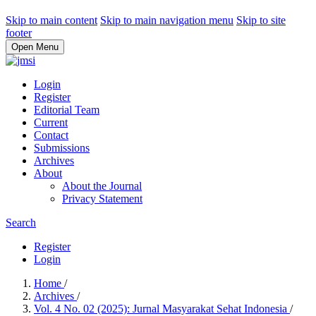
Skip to main content
Skip to main navigation menu
Skip to site
footer
Open Menu
Login
Register
Editorial Team
Current
Contact
Submissions
Archives
About
About the Journal
Privacy Statement
Search
Register
Login
Home
/
Archives
/
Vol. 4 No. 02 (2025): Jurnal Masyarakat Sehat Indonesia
/