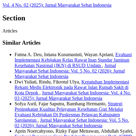
Vol. 4 No. 02 (2025): Jurnal Masyarakat Sehat Indonesia
Section
Articles
Similar Articles
Fatma A. Deu, Istiana Kusumastuti, Wayan Apriani,
Evaluasi
Implementasi Kebijakan Kelas Rawat Inap Standar Jaminan
Kesehatan Nasional (JKN) di RSUD Undata
,
Jurnal
Masyarakat Sehat Indonesia: Vol. 5 No. 02 (2026): Jurnal
Masyarakat Sehat Indonesia
Dwi Yuliati, Rindu, Fikrotul Ulya,
Kepatuhan Implementasi
Rekam Medis Elektronik pada Rawat Jalan Rumah Sakit di
Kota Depok
,
Jurnal Masyarakat Sehat Indonesia: Vol. 4 No.
03 (2025): Jurnal Masyarakat Sehat Indonesia
Sofya Asril, Fajar Saputra, Bambang Hermanto,
Strategi
Peningkatan Kualitas Pelayanan Kesehatan Gigi Melalui
Evaluasi Kebijakan Di Puskesmas Pelawan Kabupaten
Sarolangun
,
Jurnal Masyarakat Sehat Indonesia: Vol. 5 No.
02 (2026): Jurnal Masyarakat Sehat Indonesia
Aprin Noercahyono, Rizky Fajar Meirawan, Abdullah Syafei,