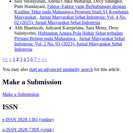
Susi Shorayasari, Adelia Chika Maharaja, Decy Situngkir,
Putri Handayani,
Faktor–Faktor yang Berhubungan dengan
Kualitas Tidur pada Mahasiswa Program Studi S1 Kesehatan
Masyarakat
,
Jurnal Masyarakat Sehat Indonesia: Vol. 4 No.
02 (2025): Jurnal Masyarakat Sehat Indonesia
Aldi Ilhamsyah, Juliyanti Karepesina, Sara Mony, Desy
Sulistyorini,
Hubungan Antara Pola Hidup Sehat terhadap
Prestasi Belajar pada Mahasiswa
,
Jurnal Masyarakat Sehat
Indonesia: Vol. 2 No. 03 (2023): Jurnal Masyarakat Sehat
Indonesia
<<
<
1
2
3
4
5
6
7
>
>>
You may also
start an advanced similarity search
for this article.
Make a Submission
Make a Submission
ISSN
e-ISSN 2828-1381 (online)
p-ISSN 2828-738X (cetak)