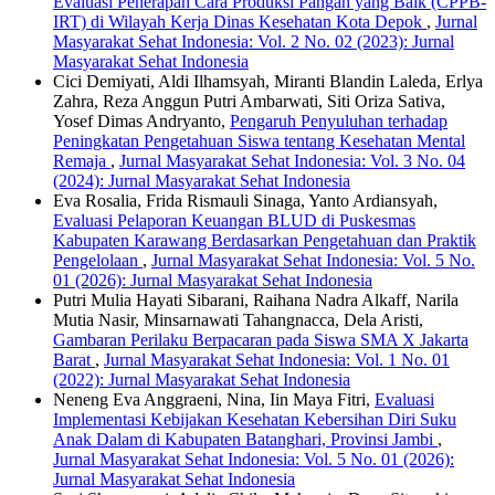
Evaluasi Penerapan Cara Produksi Pangan yang Baik (CPPB-
IRT) di Wilayah Kerja Dinas Kesehatan Kota Depok
,
Jurnal
Masyarakat Sehat Indonesia: Vol. 2 No. 02 (2023): Jurnal
Masyarakat Sehat Indonesia
Cici Demiyati, Aldi Ilhamsyah, Miranti Blandin Laleda, Erlya
Zahra, Reza Anggun Putri Ambarwati, Siti Oriza Sativa,
Yosef Dimas Andryanto,
Pengaruh Penyuluhan terhadap
Peningkatan Pengetahuan Siswa tentang Kesehatan Mental
Remaja
,
Jurnal Masyarakat Sehat Indonesia: Vol. 3 No. 04
(2024): Jurnal Masyarakat Sehat Indonesia
Eva Rosalia, Frida Rismauli Sinaga, Yanto Ardiansyah,
Evaluasi Pelaporan Keuangan BLUD di Puskesmas
Kabupaten Karawang Berdasarkan Pengetahuan dan Praktik
Pengelolaan
,
Jurnal Masyarakat Sehat Indonesia: Vol. 5 No.
01 (2026): Jurnal Masyarakat Sehat Indonesia
Putri Mulia Hayati Sibarani, Raihana Nadra Alkaff, Narila
Mutia Nasir, Minsarnawati Tahangnacca, Dela Aristi,
Gambaran Perilaku Berpacaran pada Siswa SMA X Jakarta
Barat
,
Jurnal Masyarakat Sehat Indonesia: Vol. 1 No. 01
(2022): Jurnal Masyarakat Sehat Indonesia
Neneng Eva Anggraeni, Nina, Iin Maya Fitri,
Evaluasi
Implementasi Kebijakan Kesehatan Kebersihan Diri Suku
Anak Dalam di Kabupaten Batanghari, Provinsi Jambi
,
Jurnal Masyarakat Sehat Indonesia: Vol. 5 No. 01 (2026):
Jurnal Masyarakat Sehat Indonesia