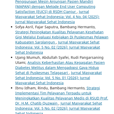
Penggunaan Mesin Anjungan Pasien Mandiri
(MAPAN) dengan Metode End User Computing
Satisfaction (EUCS) di RSDH Cianjur
,
Jurnal
Masyarakat Sehat Indonesia: Vol. 4 No. 04 (2025):
Jurnal Masyarakat Sehat Indonesia
Sofya Asril, Fajar Saputra, Bambang Hermanto,
Strategi Peningkatan Kualitas Pelayanan Kesehatan
Gigi Melalui Evaluasi Kebijakan Di Puskesmas Pelawan
Kabupaten Sarolangun
,
Jurnal Masyarakat Sehat
Indonesia: Vol. 5 No. 02 (2026): Jurnal Masyarakat
Sehat Indonesia
Ujang Mumuh, Abdullah Syafei, Rudi Pangarsaning
Utami,
Analisis Keberhasilan Atau Kegagalan Pasien
Diabetes Melitus dalam Mengadopsi Gaya Hidup
Sehat di Puskesmas Telagasari
,
Jurnal Masyarakat
Sehat Indonesia: Vol. 5 No. 01 (2026): Jurnal
Masyarakat Sehat Indonesia
Ibnu Idham, Rindu, Bambang Hermanto,
Strategi
Implementasi Tim Pelayanan Terpadu untuk
Meningkatkan Kualitas Pelayanan Medis di RSUD Prof.
Dr. H.M. Chatib Quzwain
,
Jurnal Masyarakat Sehat
Indonesia: Vol. 5 No. 02 (2026): Jurnal Masyarakat
Sehat Indonesia