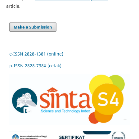
article.
Make a Submission
e-ISSN 2828-1381 (online)
p-ISSN 2828-738X (cetak)