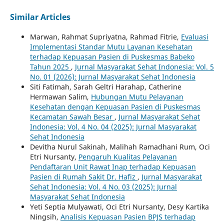
Similar Articles
Marwan, Rahmat Supriyatna, Rahmad Fitrie,
Evaluasi
Implementasi Standar Mutu Layanan Kesehatan
terhadap Kepuasan Pasien di Puskesmas Babeko
Tahun 2025
,
Jurnal Masyarakat Sehat Indonesia: Vol. 5
No. 01 (2026): Jurnal Masyarakat Sehat Indonesia
Siti Fatimah, Sarah Geltri Harahap, Catherine
Hermawan Salim,
Hubungan Mutu Pelayanan
Kesehatan dengan Kepuasan Pasien di Puskesmas
Kecamatan Sawah Besar
,
Jurnal Masyarakat Sehat
Indonesia: Vol. 4 No. 04 (2025): Jurnal Masyarakat
Sehat Indonesia
Devitha Nurul Sakinah, Malihah Ramadhani Rum, Oci
Etri Nursanty,
Pengaruh Kualitas Pelayanan
Pendaftaran Unit Rawat Inap terhadap Kepuasan
Pasien di Rumah Sakit Dr. Hafiz
,
Jurnal Masyarakat
Sehat Indonesia: Vol. 4 No. 03 (2025): Jurnal
Masyarakat Sehat Indonesia
Yeti Septia Mulyawati, Oci Etri Nursanty, Desy Kartika
Ningsih,
Analisis Kepuasan Pasien BPJS terhadap