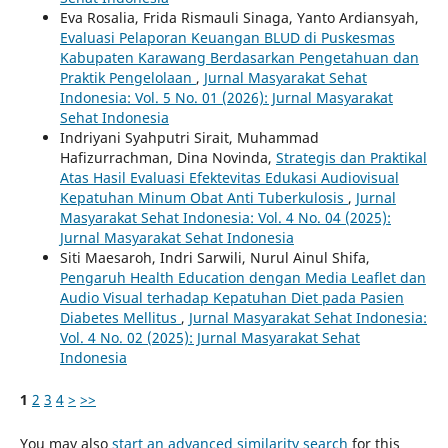
Eva Rosalia, Frida Rismauli Sinaga, Yanto Ardiansyah,
Evaluasi Pelaporan Keuangan BLUD di Puskesmas
Kabupaten Karawang Berdasarkan Pengetahuan dan
Praktik Pengelolaan
,
Jurnal Masyarakat Sehat
Indonesia: Vol. 5 No. 01 (2026): Jurnal Masyarakat
Sehat Indonesia
Indriyani Syahputri Sirait, Muhammad
Hafizurrachman, Dina Novinda,
Strategis dan Praktikal
Atas Hasil Evaluasi Efektevitas Edukasi Audiovisual
Kepatuhan Minum Obat Anti Tuberkulosis
,
Jurnal
Masyarakat Sehat Indonesia: Vol. 4 No. 04 (2025):
Jurnal Masyarakat Sehat Indonesia
Siti Maesaroh, Indri Sarwili, Nurul Ainul Shifa,
Pengaruh Health Education dengan Media Leaflet dan
Audio Visual terhadap Kepatuhan Diet pada Pasien
Diabetes Mellitus
,
Jurnal Masyarakat Sehat Indonesia:
Vol. 4 No. 02 (2025): Jurnal Masyarakat Sehat
Indonesia
1
2
3
4
>
>>
You may also
start an advanced similarity search
for this