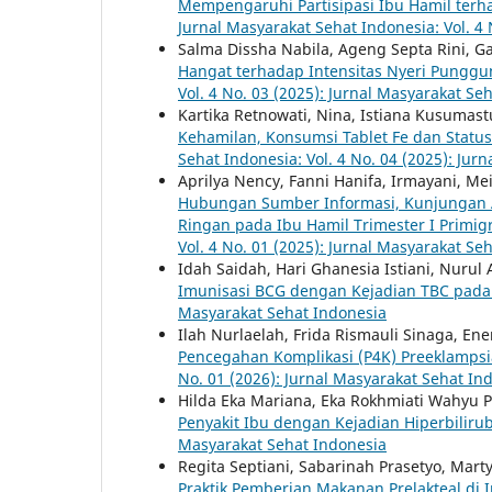
Mempengaruhi Partisipasi Ibu Hamil ter
Jurnal Masyarakat Sehat Indonesia: Vol. 4
Salma Dissha Nabila, Ageng Septa Rini, 
Hangat terhadap Intensitas Nyeri Punggu
Vol. 4 No. 03 (2025): Jurnal Masyarakat Se
Kartika Retnowati, Nina, Istiana Kusumast
Kehamilan, Konsumsi Tablet Fe dan Statu
Sehat Indonesia: Vol. 4 No. 04 (2025): Jur
Aprilya Nency, Fanni Hanifa, Irmayani, Me
Hubungan Sumber Informasi, Kunjungan A
Ringan pada Ibu Hamil Trimester I Primi
Vol. 4 No. 01 (2025): Jurnal Masyarakat Se
Idah Saidah, Hari Ghanesia Istiani, Nurul 
Imunisasi BCG dengan Kejadian TBC pad
Masyarakat Sehat Indonesia
Ilah Nurlaelah, Frida Rismauli Sinaga, E
Pencegahan Komplikasi (P4K) Preeklampsi
No. 01 (2026): Jurnal Masyarakat Sehat In
Hilda Eka Mariana, Eka Rokhmiati Wahyu P
Penyakit Ibu dengan Kejadian Hiperbiliru
Masyarakat Sehat Indonesia
Regita Septiani, Sabarinah Prasetyo, Mart
Praktik Pemberian Makanan Prelakteal di 