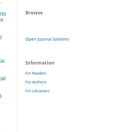
,
Browse
res
a:
t
Open Journal Systems
ia:
Information
For Readers
nal
For Authors
For Librarians
5
t