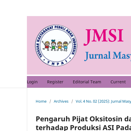
Login
Register
Editorial Team
Current
Home
/
Archives
/
Vol. 4 No. 02 (2025): Jurnal Ma
Pengaruh Pijat Oksitosin 
terhadap Produksi ASI Pada