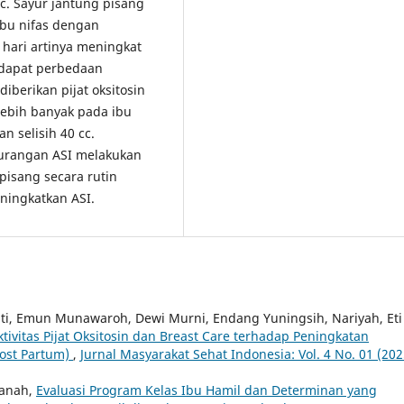
cc. Sayur jantung pisang
ibu nifas dengan
 hari artinya meningkat
rdapat perbedaan
iberikan pijat oksitosin
lebih banyak pada ibu
n selisih 40 cc.
kurangan ASI melakukan
pisang secara rutin
ningkatkan ASI.
iati, Emun Munawaroh, Dewi Murni, Endang Yuningsih, Nariyah, Eti
tivitas Pijat Oksitosin dan Breast Care terhadap Peningkatan
Post Partum)
,
Jurnal Masyarakat Sehat Indonesia: Vol. 4 No. 01 (202
sanah,
Evaluasi Program Kelas Ibu Hamil dan Determinan yang