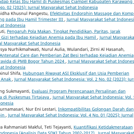
hadap Kelas Ibu Hamil di Puskesmas Ciampel Kabupaten Karawang
 No. 02 (2025): Jurnal Masyarakat Sehat Indonesia
Gaidha Khusnul Pangestu,
Efektivitas Endorphin Massage dan Komp
ng pada Ibu Hamil Trimester III
,
Jurnal Masyarakat Sehat Indonesi
hat Indonesia
uti,
Pengaruh Pola Makan, Tingkat Pendidikan, Paritas, Jarak
s Gizi terhadap Kejadian Anemia pada Ibu Hamil
,
Jurnal Masyaraka
nal Masyarakat Sehat Indonesia
isya Nurhikmahwati, Nurul Aulia, Wulandari, Zirni Al Hasanah,
ntenatal Care dan Pemberian Zat Besi terhadap Kejadian Anemia
gravida di PMB Bogor Tahun 2024
,
Jurnal Masyarakat Sehat Indones
hat Indonesia
Ainul Shifa,
Hubungan Riwayat ASI Eksklusif dan Usia Pemberian
a Anak
,
Jurnal Masyarakat Sehat Indonesia: Vol. 2 No. 02 (2023): Jur
neng Sukmayanti,
Evaluasi Program Perencanaan Persalinan dan
a di Puskesmas Tirtajaya
,
Jurnal Masyarakat Sehat Indonesia: Vol. 
donesia
urnamasari, Nur Eni Lestari,
Inkompatibilitas Golongan Darah dan
bin
,
Jurnal Masyarakat Sehat Indonesia: Vol. 4 No. 01 (2025): Jurnal
ya Rahmaniati Makful, Teti Tejayanti,
Kuantifikasi Ketidakmerataan
Indonesia (Analisis Data SDKI Tahun 2002-2017)
,
Jurnal Masyaraka