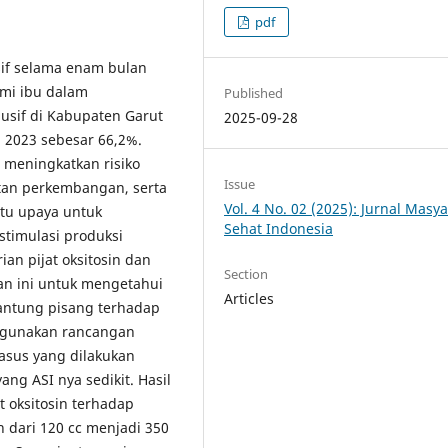
pdf
if selama enam bulan
ami ibu dalam
Published
usif di Kabupaten Garut
2025-09-28
 2023 sebesar 66,2%.
 meningkatkan risiko
Issue
atan perkembangan, serta
Vol. 4 No. 02 (2025): Jurnal Masy
atu upaya untuk
Sehat Indonesia
timulasi produksi
an pijat oksitosin dan
Section
an ini untuk mengetahui
Articles
jantung pisang terhadap
enggunakan rancangan
kasus yang dilakukan
ng ASI nya sedikit. Hasil
 oksitosin terhadap
 dari 120 cc menjadi 350