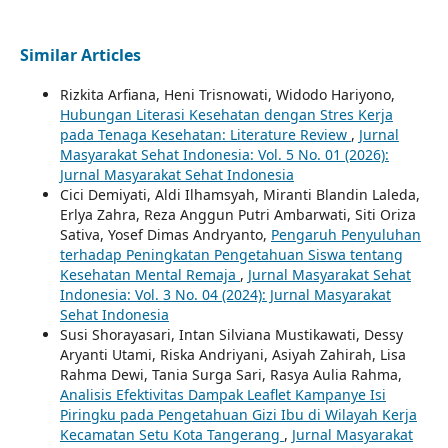
Similar Articles
Rizkita Arfiana, Heni Trisnowati, Widodo Hariyono,
Hubungan Literasi Kesehatan dengan Stres Kerja
pada Tenaga Kesehatan: Literature Review
,
Jurnal
Masyarakat Sehat Indonesia: Vol. 5 No. 01 (2026):
Jurnal Masyarakat Sehat Indonesia
Cici Demiyati, Aldi Ilhamsyah, Miranti Blandin Laleda,
Erlya Zahra, Reza Anggun Putri Ambarwati, Siti Oriza
Sativa, Yosef Dimas Andryanto,
Pengaruh Penyuluhan
terhadap Peningkatan Pengetahuan Siswa tentang
Kesehatan Mental Remaja
,
Jurnal Masyarakat Sehat
Indonesia: Vol. 3 No. 04 (2024): Jurnal Masyarakat
Sehat Indonesia
Susi Shorayasari, Intan Silviana Mustikawati, Dessy
Aryanti Utami, Riska Andriyani, Asiyah Zahirah, Lisa
Rahma Dewi, Tania Surga Sari, Rasya Aulia Rahma,
Analisis Efektivitas Dampak Leaflet Kampanye Isi
Piringku pada Pengetahuan Gizi Ibu di Wilayah Kerja
Kecamatan Setu Kota Tangerang
,
Jurnal Masyarakat