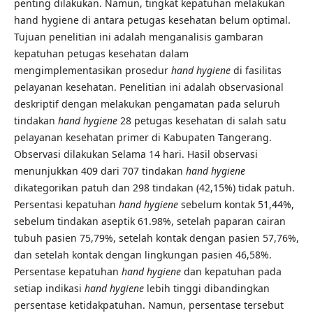
penting dilakukan. Namun, tingkat kepatuhan melakukan
hand hygiene di antara petugas kesehatan belum optimal.
Tujuan penelitian ini adalah menganalisis gambaran
kepatuhan petugas kesehatan dalam
mengimplementasikan prosedur
h
and hygiene
di fasilitas
pelayanan kesehatan. Penelitian ini adalah observasional
deskriptif dengan melakukan pengamatan pada seluruh
tindakan
hand hygiene
28 petugas kesehatan di salah satu
pelayanan kesehatan primer di Kabupaten Tangerang.
Observasi dilakukan Selama 14 hari. Hasil observasi
menunjukkan 409 dari 707 tindakan
hand hygiene
dikategorikan patuh dan 298 tindakan (42,15%) tidak patuh.
Persentasi kepatuhan
hand hygiene
sebelum kontak 51,44%,
sebelum tindakan aseptik 61.98%, setelah paparan cairan
tubuh pasien 75,79%, setelah kontak dengan pasien 57,76%,
dan setelah kontak dengan lingkungan pasien 46,58%.
Persentase kepatuhan
hand hygiene
dan kepatuhan pada
setiap indikasi
hand hygiene
lebih tinggi dibandingkan
persentase ketidakpatuhan. Namun, persentase tersebut