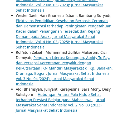
Indonesia: Vol. 2 No. 03 (2023): Jurnal Masyarakat
Sehat Indonesia
Weslei Daeli, Hari Ghanesia Istiani, Bambang Suryadi,
Efektivitas Pendidikan Kesehatan Berbasis Ceramah
dan Demonstrasi terhadap Peningkatan Pengetahuan
Kader dalam Penanganan Tersedak dan Kejang
Demam pada Anak
,
Jurnal Masyarakat Sehat
Indonesia: Vol. 4 No. 03 (2025): Jurnal Masyarakat
Sehat Indonesia
Rofi’atun Zakiah, Muhammad Zulfikri Mukarom, Cici
Demiyati,
Pengaruh Literasi Keuangan, Ability To Pay,
dan Persepsi Kerentanan Penyakit dengan
Keikutsertaan JKN Mandiri Masyarakat di Kp. Babakan,
Dramaga, Bogor
,
Jurnal Masyarakat Sehat Indonesia:
Vol. 3 No. 04 (2024): Jurnal Masyarakat Sehat
Indonesia
Aldi Ilhamsyah, Juliyanti Karepesina, Sara Mony, Desy
Sulistyorini,
Hubungan Antara Pola Hidup Sehat
terhadap Prestasi Belajar pada Mahasiswa
,
Jurnal
Masyarakat Sehat Indonesia: Vol. 2 No. 03 (2023):
Jurnal Masyarakat Sehat Indonesia