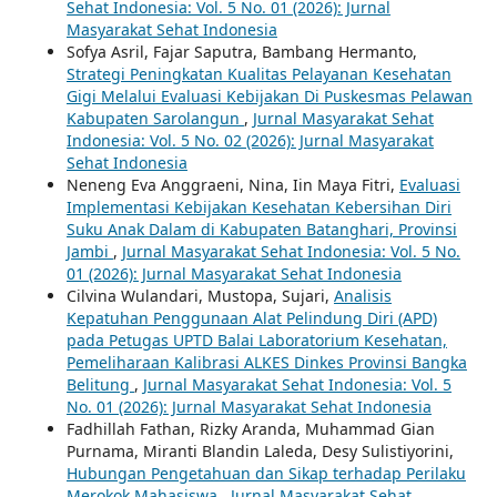
Sehat Indonesia: Vol. 5 No. 01 (2026): Jurnal
Masyarakat Sehat Indonesia
Sofya Asril, Fajar Saputra, Bambang Hermanto,
Strategi Peningkatan Kualitas Pelayanan Kesehatan
Gigi Melalui Evaluasi Kebijakan Di Puskesmas Pelawan
Kabupaten Sarolangun
,
Jurnal Masyarakat Sehat
Indonesia: Vol. 5 No. 02 (2026): Jurnal Masyarakat
Sehat Indonesia
Neneng Eva Anggraeni, Nina, Iin Maya Fitri,
Evaluasi
Implementasi Kebijakan Kesehatan Kebersihan Diri
Suku Anak Dalam di Kabupaten Batanghari, Provinsi
Jambi
,
Jurnal Masyarakat Sehat Indonesia: Vol. 5 No.
01 (2026): Jurnal Masyarakat Sehat Indonesia
Cilvina Wulandari, Mustopa, Sujari,
Analisis
Kepatuhan Penggunaan Alat Pelindung Diri (APD)
pada Petugas UPTD Balai Laboratorium Kesehatan,
Pemeliharaan Kalibrasi ALKES Dinkes Provinsi Bangka
Belitung
,
Jurnal Masyarakat Sehat Indonesia: Vol. 5
No. 01 (2026): Jurnal Masyarakat Sehat Indonesia
Fadhillah Fathan, Rizky Aranda, Muhammad Gian
Purnama, Miranti Blandin Laleda, Desy Sulistiyorini,
Hubungan Pengetahuan dan Sikap terhadap Perilaku
Merokok Mahasiswa
,
Jurnal Masyarakat Sehat