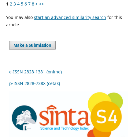
1
2
3
4
5
6
7
8
>
>>
You may also
start an advanced similarity search
for this
article.
Make a Submission
e-ISSN 2828-1381 (online)
p-ISSN 2828-738X (cetak)