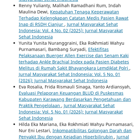
Renny Yulianty, Malihah Ramadhani Rum, Indah
Maulina Dewi,
Kepatuhan Tenaga Keperawatan
Terhadap Kelengkapan Catatan Medis Pasien Rawat
Inap di RSDH Cianjur
,
Jurnal Masyarakat Sehat
Indonesia: Vol. 4 No. 02 (2025): Jurnal Masyarakat
Sehat Indonesia
Yunita Yunita Nuranggraini, Eka Rokhmiati Wahyu
Purnamasari, Bambang Suryadi,
Efektifitas
Pelaksanaan Buerger Allen Exercise dan Senam Kaki
terhadap Ankle Brachial Index pada Pasien Diabetes
Melitus di Rumah Sakit Bhayangkara Lemdiklat Polri
,
Jurnal Masyarakat Sehat Indonesia: Vol. 5 No. 01
(2026): Jurnal Masyarakat Sehat Indonesia
Eva Rosalia, Frida Rismauli Sinaga, Yanto Ardiansyah,
Evaluasi Pelaporan Keuangan BLUD di Puskesmas
Kabupaten Karawang Berdasarkan Pengetahuan dan
Praktik Pengelolaan
,
Jurnal Masyarakat Sehat
Indonesia: Vol. 5 No. 01 (2026): Jurnal Masyarakat
Sehat Indonesia
Hilda Eka Mariana, Eka Rokhmiati Wahyu Purnamasari,
Nur Eni Lestari,
Inkompatibilitas Golongan Darah dan
Penyakit Ibu dengan Kejadian Hiperbilirubin
,
Jurnal