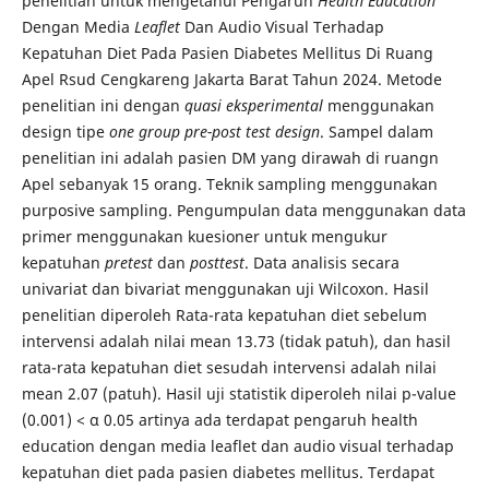
penelitian untuk mengetahui Pengaruh
Health Education
Dengan Media
Leaflet
Dan Audio Visual Terhadap
Kepatuhan Diet Pada Pasien Diabetes Mellitus Di Ruang
Apel Rsud Cengkareng Jakarta Barat Tahun 2024. Metode
penelitian ini dengan
quasi eksperimental
menggunakan
design tipe
one group pre-post test design
. Sampel dalam
penelitian ini adalah pasien DM yang dirawah di ruangn
Apel sebanyak 15 orang. Teknik sampling menggunakan
purposive sampling. Pengumpulan data menggunakan data
primer menggunakan kuesioner untuk mengukur
kepatuhan
pretest
dan
posttest
. Data analisis secara
univariat dan bivariat menggunakan uji Wilcoxon. Hasil
penelitian diperoleh Rata-rata kepatuhan diet sebelum
intervensi adalah nilai mean 13.73 (tidak patuh), dan hasil
rata-rata kepatuhan diet sesudah intervensi adalah nilai
mean 2.07 (patuh). Hasil uji statistik diperoleh nilai p-value
(0.001) < α 0.05 artinya ada terdapat pengaruh health
education dengan media leaflet dan audio visual terhadap
kepatuhan diet pada pasien diabetes mellitus. Terdapat