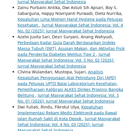
Jurnal Masyarakat Sehat Indonesia
Zainu Purbaini Antika, Dwi Astuti Sih Apsari, Boy S.
Sabarguna, Happy Novriyanti Purwadi, Dieta Nurrika,
Kepatuhan Lima Momen Hand Hygiene pada Petugas
Kesehatan
,
Jurnal Masyarakat Sehat Indonesia: Vol. 4
No. 02 (2025): Jurnal Masyarakat Sehat Indonesia
Azelvi Juvita Sari, Desri Suryani, Anang Wahyudi,
Perbedaan Kadar Gula Darah Berdasarkan Indeks
Massa Tubuh (IMT), Asupan Makan, dan Aktivitas Fisik
pada Penderita Diabetes Melitus Tipe 2
,
Jurnal
Masyarakat Sehat Indonesia: Vol. 5 No. 02 (2026):
Jurnal Masyarakat Sehat Indonesia
Cilvina Wulandari, Mustopa, Sujari,
Analisis
Kepatuhan Penggunaan Alat Pelindung Diri (APD)
pada Petugas UPTD Balai Laboratorium Kesehatan,
Pemeliharaan Kalibrasi ALKES Dinkes Provinsi Bangka
Belitung
,
Jurnal Masyarakat Sehat Indonesia: Vol. 5
No. 01 (2026): Jurnal Masyarakat Sehat Indonesia
Dwi Yuliati, Rindu, Fikrotul Ulya,
Kepatuhan
Implementasi Rekam Medis Elektronik pada Rawat
Jalan Rumah Sakit di Kota Depok
,
Jurnal Masyarakat
Sehat Indonesia: Vol. 4 No. 03 (2025): Jurnal
Masyarakat Sehat Indonesia