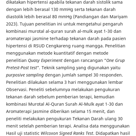
dikatakan hipertensi apabila tekanan darah sistolik sama
dengan lebih berasal 130 mmHg serta tekanan darah
diastolik lebih berasal 80 mmHg (Pandiangan dan Mariyam
2023). Tujuan penelitian ini untuk mengetahui pengaruh
kombinasi murotal al-quran surah al-mulk ayat 1-30 dan
aromaterapi jasmine terhadap tekanan darah pada pasien
hipertensi di RSUD Cengkareng ruang mangga. Penelitian
menggunakan metode kuantitatif dengan metode
penelitian
Quasy Experiment
dengan rancangan “
One Grup
Pretest-Post test
”
.
Teknik sampling yang digunakan yaitu
purposive sampling
dengan jumlah sampel 30 responden.
Penelitian dilakukan selama 3 hari menggunakan lembar
Observasi. Peneliti sebelumnya melakukan pengukuran
tekanan darah sebelum pemberian terapi, kemudian
kombinasi Murotal Al-Quran Surah Al-Mulk ayat 1-30 dan
Aromaterapi Jasmine diberikan selama 15 menit, dan
peneliti melakukan pengukuran Tekanan Darah ulang 30
menit setelah pemberian terapi. Analisa data menggunakan
Hasil uji statistic
Wilcoxon Signed Ranks Test
. Didapatkan hasil