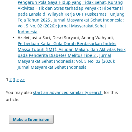
Pengaruh Pola Gaya Hidup yang Tidak Sehat, Kurang
Aktivitas Fisik dan Stres terhadap Penyakit Hipertensi
pada Lansia di Wilayah Kerja UPT Puskesmas Tunjung
Teja Tahun 2025
,
Jurnal Masyarakat Sehat Indonesia:
Vol. 5 No. 02 (2026): Jurnal Masyarakat Sehat
Indonesia
Azelvi Juvita Sari, Desri Suryani, Anang Wahyudi,
Perbedaan Kadar Gula Darah Berdasarkan Indeks
Massa Tubuh (IMT), Asupan Makan, dan Aktivitas Fisik
pada Penderita Diabetes Melitus Tipe 2
,
Jurnal
Masyarakat Sehat Indonesia: Vol. 5 No. 02 (2026):
Jurnal Masyarakat Sehat Indonesia
1
2
3
>
>>
You may also
start an advanced similarity search
for this
article.
Make a Submission