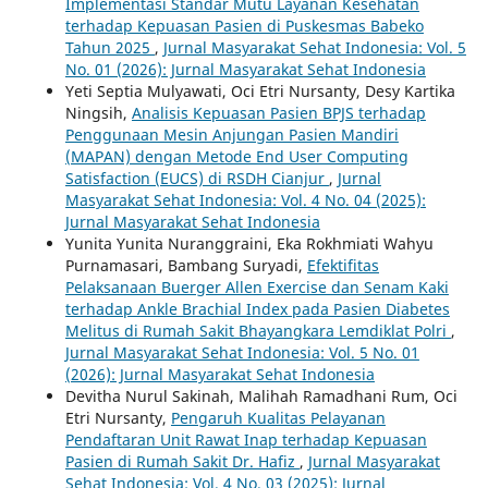
Implementasi Standar Mutu Layanan Kesehatan
terhadap Kepuasan Pasien di Puskesmas Babeko
Tahun 2025
,
Jurnal Masyarakat Sehat Indonesia: Vol. 5
No. 01 (2026): Jurnal Masyarakat Sehat Indonesia
Yeti Septia Mulyawati, Oci Etri Nursanty, Desy Kartika
Ningsih,
Analisis Kepuasan Pasien BPJS terhadap
Penggunaan Mesin Anjungan Pasien Mandiri
(MAPAN) dengan Metode End User Computing
Satisfaction (EUCS) di RSDH Cianjur
,
Jurnal
Masyarakat Sehat Indonesia: Vol. 4 No. 04 (2025):
Jurnal Masyarakat Sehat Indonesia
Yunita Yunita Nuranggraini, Eka Rokhmiati Wahyu
Purnamasari, Bambang Suryadi,
Efektifitas
Pelaksanaan Buerger Allen Exercise dan Senam Kaki
terhadap Ankle Brachial Index pada Pasien Diabetes
Melitus di Rumah Sakit Bhayangkara Lemdiklat Polri
,
Jurnal Masyarakat Sehat Indonesia: Vol. 5 No. 01
(2026): Jurnal Masyarakat Sehat Indonesia
Devitha Nurul Sakinah, Malihah Ramadhani Rum, Oci
Etri Nursanty,
Pengaruh Kualitas Pelayanan
Pendaftaran Unit Rawat Inap terhadap Kepuasan
Pasien di Rumah Sakit Dr. Hafiz
,
Jurnal Masyarakat
Sehat Indonesia: Vol. 4 No. 03 (2025): Jurnal