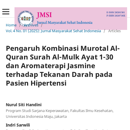
Home
/
Archives
/
Vol. 4 No. 01 (2025): Jurnal Masyarakat Sehat Indonesia
/
Articles
Pengaruh Kombinasi Murotal Al-
Quran Surah Al-Mulk Ayat 1-30
dan Aromaterapi Jasmine
terhadap Tekanan Darah pada
Pasien Hipertensi
Nurul Siti Handini
Program Studi Sarjana Keperawatan, Fakultas Ilmu Kesehatan,
Universitas Indonesia Maju, Jakarta
Indri Sarwili