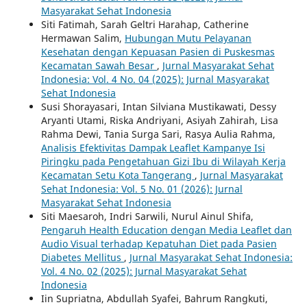
Masyarakat Sehat Indonesia
Siti Fatimah, Sarah Geltri Harahap, Catherine
Hermawan Salim,
Hubungan Mutu Pelayanan
Kesehatan dengan Kepuasan Pasien di Puskesmas
Kecamatan Sawah Besar
,
Jurnal Masyarakat Sehat
Indonesia: Vol. 4 No. 04 (2025): Jurnal Masyarakat
Sehat Indonesia
Susi Shorayasari, Intan Silviana Mustikawati, Dessy
Aryanti Utami, Riska Andriyani, Asiyah Zahirah, Lisa
Rahma Dewi, Tania Surga Sari, Rasya Aulia Rahma,
Analisis Efektivitas Dampak Leaflet Kampanye Isi
Piringku pada Pengetahuan Gizi Ibu di Wilayah Kerja
Kecamatan Setu Kota Tangerang
,
Jurnal Masyarakat
Sehat Indonesia: Vol. 5 No. 01 (2026): Jurnal
Masyarakat Sehat Indonesia
Siti Maesaroh, Indri Sarwili, Nurul Ainul Shifa,
Pengaruh Health Education dengan Media Leaflet dan
Audio Visual terhadap Kepatuhan Diet pada Pasien
Diabetes Mellitus
,
Jurnal Masyarakat Sehat Indonesia:
Vol. 4 No. 02 (2025): Jurnal Masyarakat Sehat
Indonesia
Iin Supriatna, Abdullah Syafei, Bahrum Rangkuti,